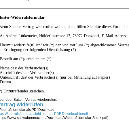
uster-Widerrufsformular
Wenn Sie den Vertrag widerrufen wollen, dann füllen Sie bitte dieses Formular 
 An
Andrea Lütkemeier, Hölderlinstrasse 17, 73072 Donzdorf,
E-Mail-Adresse
 Hiermit widerrufe(n) ich/ wir (*) den von mir/ uns (*) abgeschlossenen Vertr
ie Erbringung der folgenden Dienstleistung (*)
 Bestellt am (*)/ erhalten am (*)
 Name des/ der Verbraucher(s)
 Anschrift des/ der Verbraucher(s)
 Unterschrift des/ der Verbraucher(s) (nur bei Mitteilung auf Papier)
 Datum
*) Unzutreffendes streichen.
der über Button: Vertrag wiederrufen:
ertrag widerrufen
iderrufsformular als PDf Download
as Widerrufsformular steht hier als PDF Download bereit
https://www.schwabenmax.net/Download/Widerrufsformular-Smax.pdf)