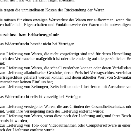
blauf der Frist von
vierzehn Tagen
absenden.
ie tragen die unmittelbaren Kosten der Rücksendung der Waren.
ie müssen für einen etwaigen Wertverlust der Waren nur aufkommen, wenn dies
eschaffenheit, Eigenschaften und Funktionsweise der Waren nicht notwendigen
usschluss- bzw. Erlöschensgründe
as Widerrufsrecht besteht nicht bei Verträgen
 zur Lieferung von Waren, die nicht vorgefertigt sind und für deren Herstellu
urch den Verbraucher maßgeblich ist oder die eindeutig auf die persönlichen Be
ind;
 zur Lieferung von Waren, die schnell verderben können oder deren Verfallsdat
 zur Lieferung alkoholischer Getränke, deren Preis bei Vertragsschluss vereinba
ertragsschluss geliefert werden können und deren aktueller Wert von Schwank
nternehmer keinen Einfluss hat;
 zur Lieferung von Zeitungen, Zeitschriften oder Illustrierten mit Ausnahme 
as Widerrufsrecht erlischt vorzeitig bei Verträgen
 zur Lieferung versiegelter Waren, die aus Gründen des Gesundheitsschutzes od
ind, wenn ihre Versiegelung nach der Lieferung entfernt wurde;
 zur Lieferung von Waren, wenn diese nach der Lieferung aufgrund ihrer Besch
ermischt wurden;
 zur Lieferung von Ton- oder Videoaufnahmen oder Computersoftware in einer 
ach der Lieferung entfernt wurde.