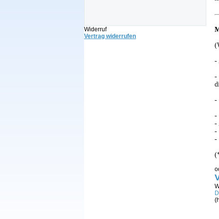
M
Widerruf
Vertrag widerrufen
(
-
-
d
-
-
-
-
-
(
o
V
W
D
(