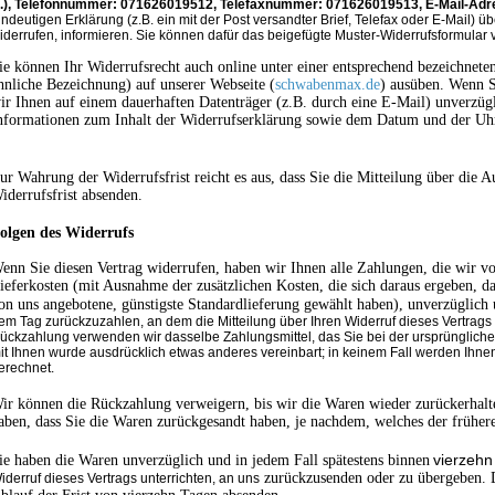
.), Telefonnummer: 071626019512, Telefaxnummer: 071626019513, E-Mail-Ad
indeutigen Erklärung (z.B. ein mit der Post versandter Brief, Telefax oder E-Mail) ü
iderrufen, informieren. Sie können dafür das beigefügte Muster-Widerrufsformular 
ie können Ihr Widerrufsrecht auch online unter einer entsprechend bezeichnete
hnliche Bezeichnung) auf unserer Webseite (
schwabenmax.de
) ausüben. Wenn S
ir Ihnen auf einem dauerhaften Datenträger (z.B. durch eine E-Mail) unverzüg
nformationen zum Inhalt der Widerrufserklärung sowie dem Datum und der Uhr
ur Wahrung der Widerrufsfrist reicht es aus, dass Sie die Mitteilung über die 
iderrufsfrist absenden.
olgen des Widerrufs
enn Sie diesen Vertrag widerrufen, haben wir Ihnen alle Zahlungen, die wir von
ieferkosten (mit Ausnahme der zusätzlichen Kosten, die sich daraus ergeben, das
on uns angebotene, günstigste Standardlieferung gewählt haben), unverzüglich 
em Tag zurückzuzahlen, an dem die Mitteilung über Ihren Widerruf dieses Vertrags 
ückzahlung verwenden wir dasselbe Zahlungsmittel, das Sie bei der ursprüngliche
it Ihnen wurde ausdrücklich etwas anderes vereinbart; in keinem Fall werden Ihn
erechnet.
ir können die Rückzahlung verweigern, bis wir die Waren wieder zurückerhalt
aben, dass Sie die Waren zurückgesandt haben, je nachdem, welches der frühere
vierzehn
ie haben die Waren unverzüglich und in jedem Fall spätestens binnen
zurückzusenden oder zu übergeben. D
iderruf dieses Vertrags unterrichten, an uns