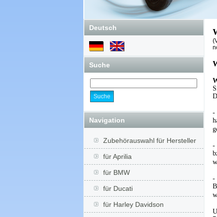
Deutsch
W
(
n
W
Suche
W
S
D
-
Navigation
h
g
Zubehörauswahl für Hersteller
-
b
für Aprilia
w
für BMW
-
B
für Ducati
w
für Harley Davidson
U