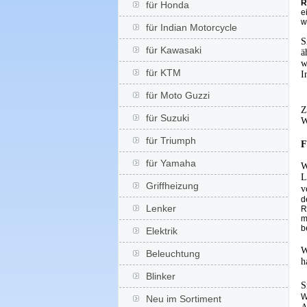
R
für Honda
e
w
für Indian Motorcycle
S
für Kawasaki
ä
w
für KTM
I
für Moto Guzzi
Z
für Suzuki
W
für Triumph
F
für Yamaha
W
L
Griffheizung
v
d
Lenker
R
m
b
Elektrik
W
Beleuchtung
h
Blinker
S
W
Neu im Sortiment