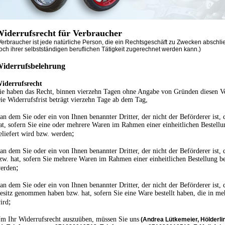
iderrufsrecht für Verbraucher
Verbraucher ist jede natürliche Person, die ein Rechtsgeschäft zu Zwecken abschl
och ihrer selbstständigen beruflichen Tätigkeit zugerechnet werden kann.)
iderrufsbelehrung
iderrufsrecht
ie haben das Recht, binnen vierzehn Tagen ohne Angabe von Gründen diesen Ve
ie Widerrufsfrist beträgt vierzehn Tage ab dem Tag,
 an dem Sie oder ein von Ihnen benannter Dritter, der nicht der Beförderer is
at, sofern Sie eine oder mehrere Waren im Rahmen einer einheitlichen Bestellun
;
eliefert wird bzw. werden
 an dem Sie oder ein von Ihnen benannter Dritter, der nicht der Beförderer ist
zw. hat, sofern Sie mehrere Waren im Rahmen einer einheitlichen Bestellung bes
;
erden
 an dem Sie oder ein von Ihnen benannter Dritter, der nicht der Beförderer ist, d
esitz genommen haben bzw. hat, sofern Sie eine Ware bestellt haben, die in me
;
ird
m Ihr Widerrufsrecht auszuüben, müssen Sie uns
(Andrea Lütkemeier, Hölderli