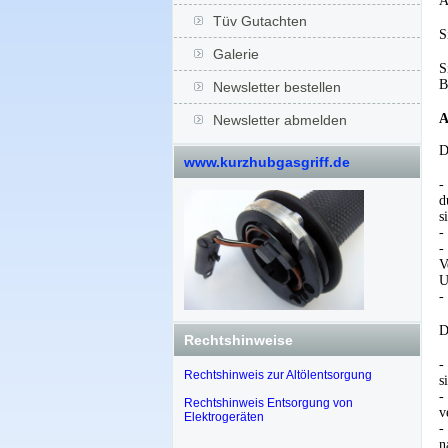
A
Tüv Gutachten
S
Galerie
S
B
Newsletter bestellen
A
Newsletter abmelden
D
www.kurzhubgasgriff.de
-
d
s
-
-
V
U
-
D
Rechtshinweise
-
Rechtshinweis zur Altölentsorgung
s
-
Rechtshinweis Entsorgung von
v
Elektrogeräten
-
n