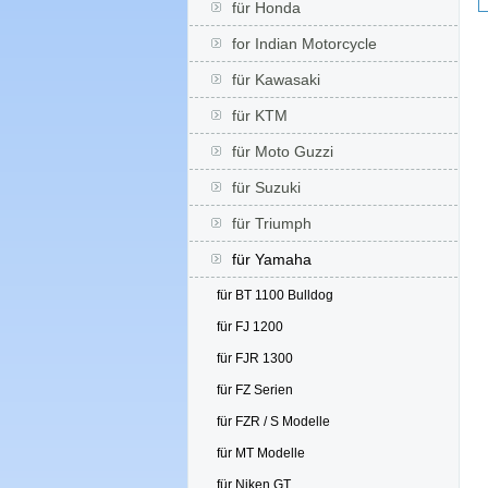
für Honda
for Indian Motorcycle
für Kawasaki
für KTM
für Moto Guzzi
für Suzuki
für Triumph
für Yamaha
für BT 1100 Bulldog
für FJ 1200
für FJR 1300
für FZ Serien
für FZR / S Modelle
für MT Modelle
für Niken GT