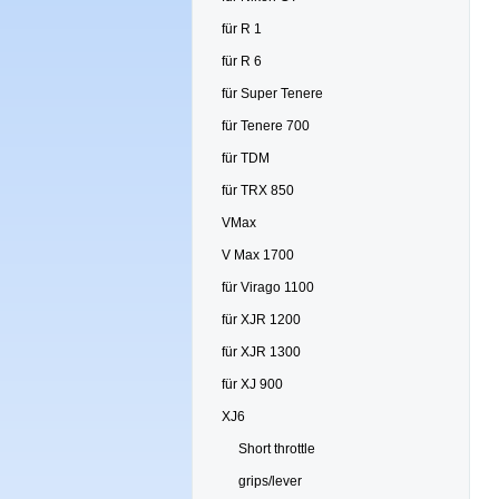
für R 1
für R 6
für Super Tenere
für Tenere 700
für TDM
für TRX 850
VMax
V Max 1700
für Virago 1100
für XJR 1200
für XJR 1300
für XJ 900
XJ6
Short throttle
grips/lever