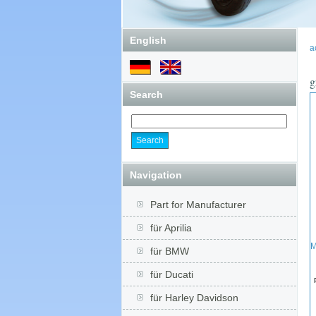
English
a
g
Search
Navigation
Part for Manufacturer
für Aprilia
M
für BMW
für Ducati
für Harley Davidson