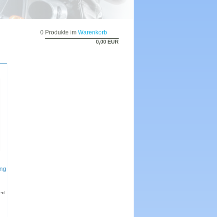
0 Produkte im
Warenkorb
0,00 EUR
ong
ed