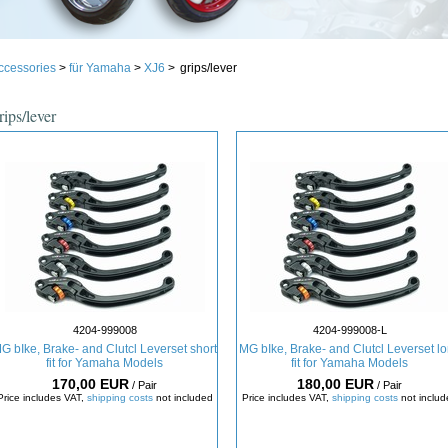
ccessories
>
für Yamaha
>
XJ6
>
grips/lever
rips/lever
4204-999008
4204-999008-L
G bIke, Brake- and Clutcl Leverset short
MG bIke, Brake- and Clutcl Leverset l
fit for Yamaha Models
fit for Yamaha Models
170,00 EUR
180,00 EUR
/ Pair
/ Pair
Price includes VAT,
shipping costs
not included
Price includes VAT,
shipping costs
not includ