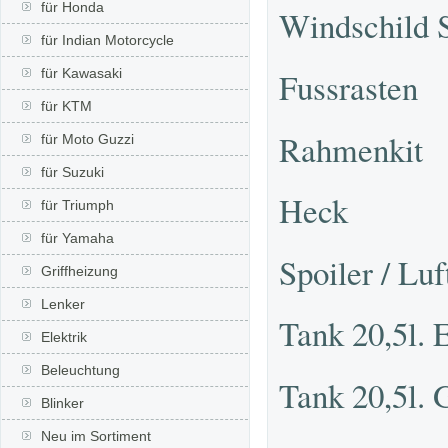
für Honda
Windschild S
für Indian Motorcycle
Fussrasten
für Kawasaki
für KTM
Rahmenkit
für Moto Guzzi
für Suzuki
Heck
für Triumph
für Yamaha
Spoiler / Lu
Griffheizung
Lenker
Tank 20,5l. 
Elektrik
Beleuchtung
Tank 20,5l. 
Blinker
Neu im Sortiment