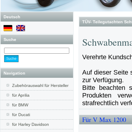
Deutsch
TÜV- Teilegutachten S
Schwabenma
Suche
Verehrte Kundsch
Auf dieser Seite
Navigation
zur Verfügung.
Zubehörauswahl für Hersteller
Bitte beachten
Produkten verw
für Aprilia
strafrechtlich verf
für BMW
für Ducati
Für V Max 1200
für Harley Davidson