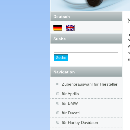
Deutsch
N
D
Suche
A
V
N
E
Navigation
Zubehörauswahl für Hersteller
für Aprilia
für BMW
für Ducati
für Harley Davidson