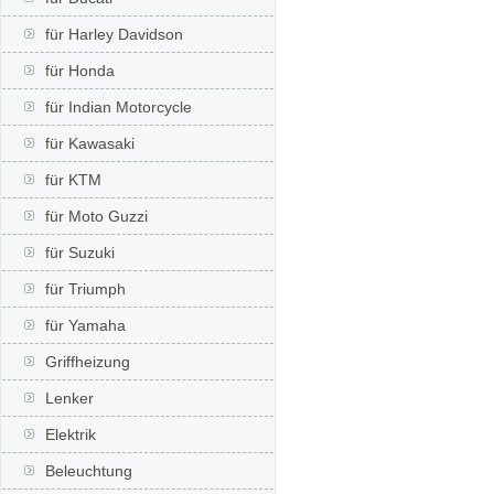
für Harley Davidson
für Honda
für Indian Motorcycle
für Kawasaki
für KTM
für Moto Guzzi
für Suzuki
für Triumph
für Yamaha
Griffheizung
Lenker
Elektrik
Beleuchtung