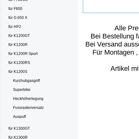
für F800
für G 650 X
Alle Pre
für HP2
Bei Bestellung f
für K1200GT
Bei Versand ausse
für K1200R
Für Montagen ,
für K1200R Sport
für K1200RS
Artikel m
für K1200S
Kurzhubgasgriff
Superbike
Heckhöherlegung
Fussrastenversatz
Auspuff
für K1300GT
für K1300R