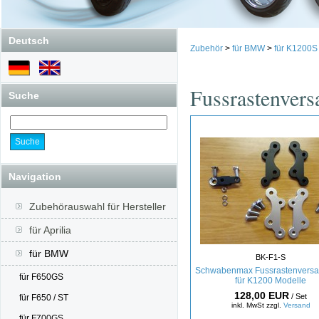
Deutsch
Zubehör
>
für BMW
>
für K1200S
Fussrastenvers
Suche
Navigation
Zubehörauswahl für Hersteller
für Aprilia
für BMW
BK-F1-S
Schwabenmax Fussrastenversat
für F650GS
für K1200 Modelle
128,00 EUR
/ Set
für F650 / ST
inkl. MwSt zzgl.
Versand
für F700GS