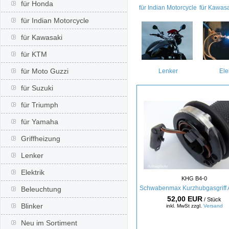
für Honda
für Indian Motorcycle
für Kawas
für Indian Motorcycle
für Kawasaki
für KTM
für Moto Guzzi
Lenker
Ele
für Suzuki
für Triumph
für Yamaha
Griffheizung
Lenker
Elektrik
KHG B4-0
Schwabenmax Kurzhubgasgriff 
Beleuchtung
52,00 EUR
/ Stück
Blinker
inkl. MwSt zzgl.
Versand
Neu im Sortiment