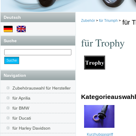
Deutsch
Zubehör
>
für Triumph
>
für 
für Trophy
Suche
Navigation
Zubehörauswahl für Hersteller
Kategorieauswah
für Aprilia
für BMW
für Ducati
für Harley Davidson
Kurzhubgasgriff