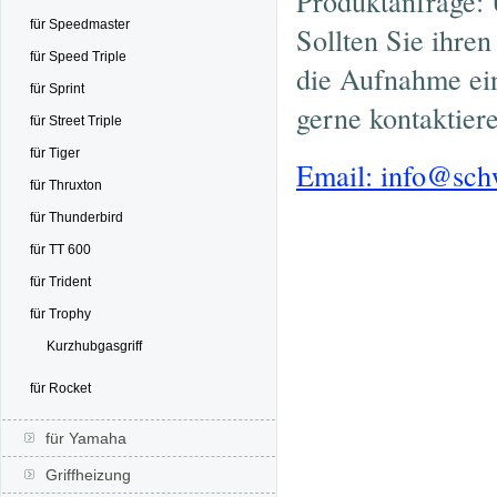
Produktanfrage: 
für Speedmaster
Sollten Sie ihre
für Speed Triple
die Aufnahme ein
für Sprint
gerne kontaktier
für Street Triple
für Tiger
Email: info@sc
für Thruxton
für Thunderbird
für TT 600
für Trident
für Trophy
Kurzhubgasgriff
für Rocket
für Yamaha
Griffheizung