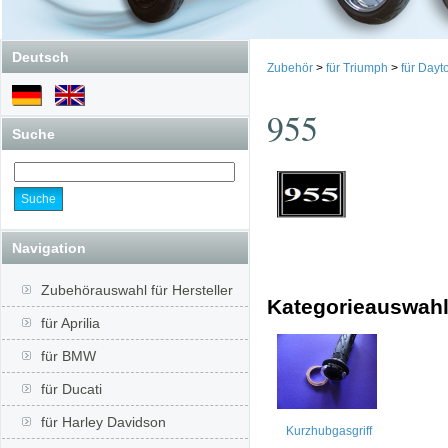
Deutsch
Zubehör
>
für Triumph
>
für Dayt
955
Suche
Navigation
Zubehörauswahl für Hersteller
Kategorieauswah
für Aprilia
für BMW
für Ducati
für Harley Davidson
Kurzhubgasgriff