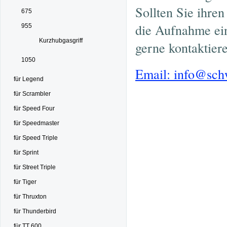
Sollten Sie ihre
675
die Aufnahme ein
955
Kurzhubgasgriff
gerne kontaktier
1050
Email: info@sc
für Legend
für Scrambler
für Speed Four
für Speedmaster
für Speed Triple
für Sprint
für Street Triple
für Tiger
für Thruxton
für Thunderbird
für TT 600