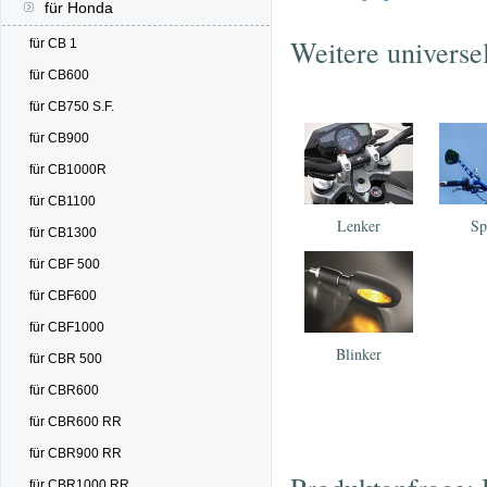
für Honda
Weitere universe
für CB 1
für CB600
für CB750 S.F.
für CB900
für CB1000R
für CB1100
Lenker
Sp
für CB1300
für CBF 500
für CBF600
für CBF1000
Blinker
für CBR 500
für CBR600
für CBR600 RR
für CBR900 RR
für CBR1000 RR