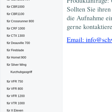
Produktanfrage: 
Sollten Sie ihre
für CBR1000
für CBR1100
die Aufnahme ein
für Crossrunner 800
gerne kontaktier
für CRF 1000
für CTX 1300
Email: info@sc
für Deauville 700
für Fireblade
für Hornet 900
für Silver Wing
Kurzhubgasgriff
für VFR 750
für VFR 800
für VFR 1200
für VTR 1000
für X Eleven