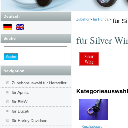
Deutsch
Zubehör
>
für Honda
>
für S
für Silver Wi
Suche
Navigation
Zubehörauswahl für Hersteller
Kategorieauswah
für Aprilia
für BMW
für Ducati
für Harley Davidson
Kurzhubgasgriff