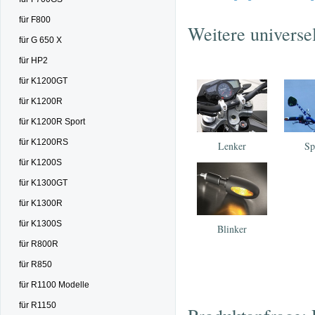
für F800
Weitere universe
für G 650 X
für HP2
für K1200GT
für K1200R
für K1200R Sport
für K1200RS
Lenker
Sp
für K1200S
für K1300GT
für K1300R
für K1300S
Blinker
für R800R
für R850
für R1100 Modelle
für R1150