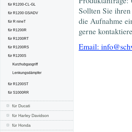
Produktanfrage: 
für R1200-CL-GL
Sollten Sie ihre
für R1200 GS/ADV
die Aufnahme ein
für R nineT
gerne kontaktier
für R1200R
für R1200RT
Email: info@sc
für R1200RS
für R1200S
Kurzhubgasgriff
Lenkungsdämpfer
für R1200ST
für S1000RR
für Ducati
für Harley Davidson
für Honda