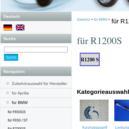
Deutsch
Zubehör
>
für BMW
>
für R
für R1200S
Suche
Navigation
Zubehörauswahl für Hersteller
Kategorieauswah
für Aprilia
für BMW
für F650GS
für F650 / ST
Kurzhubgasgriff
Lenkung
für F700GS