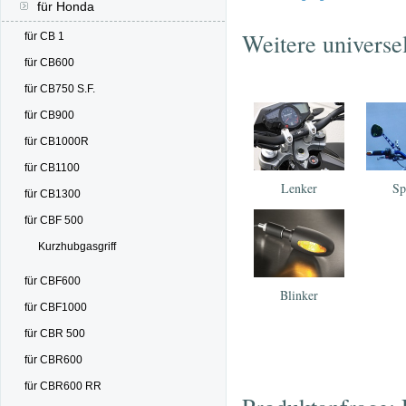
für Honda
Weitere universe
für CB 1
für CB600
für CB750 S.F.
für CB900
für CB1000R
für CB1100
Lenker
Sp
für CB1300
für CBF 500
Kurzhubgasgriff
für CBF600
Blinker
für CBF1000
für CBR 500
für CBR600
für CBR600 RR