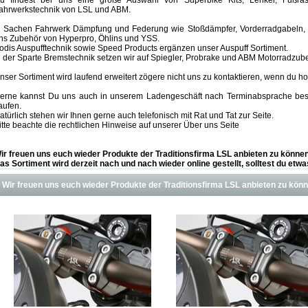
u findest bei uns eine große Auswahl von Superbike Kits, Lenker, Fußra
ahrwerkstechnik von LSL und ABM.
n Sachen Fahrwerk Dämpfung und Federung wie Stoßdämpfer, Vorderradgabeln, G
ns Zubehör von Hyperpro, Öhlins und YSS.
odis Auspufftechnik sowie Speed Products ergänzen unser Auspuff Sortiment.
n der Sparte Bremstechnik setzen wir auf Spiegler, Probrake und ABM Motorradzub
nser Sortiment wird laufend erweitert zögere nicht uns zu kontaktieren, wenn du ho
erne kannst Du uns auch in unserem Ladengeschäft nach Terminabsprache besu
aufen.
atürlich stehen wir Ihnen gerne auch telefonisch mit Rat und Tat zur Seite.
itte beachte die rechtlichen Hinweise auf unserer Über uns Seite
ir freuen uns euch wieder Produkte der Traditionsfirma LSL anbieten zu können
as Sortiment wird derzeit nach und nach wieder online gestellt, solltest du et
Wir freuen uns euch wieder Produkte der Traditionsfirma LSL anbieten zu könn