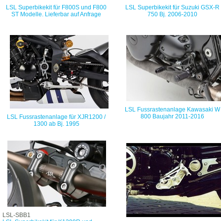
LSL Superbikekit für F800S und F800
LSL Superbikekit für Suzuki GSX-R
ST Modelle. Lieferbar auf Anfrage
750 Bj. 2006-2010
LSL Fussrastenanlage Kawasaki W
800 Baujahr 2011-2016
LSL Fussrastenanlage für XJR1200 /
1300 ab Bj. 1995
LSL-SBB1