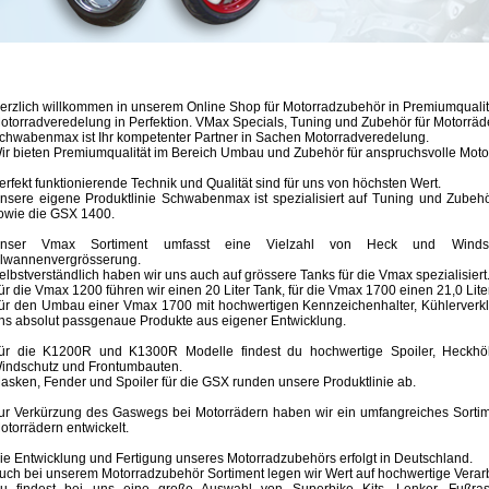
erzlich willkommen in unserem Online Shop für Motorradzubehör in Premiumqualit
otorradveredelung in Perfektion. VMax Specials, Tuning und Zubehör für Motorräde
chwabenmax ist Ihr kompetenter Partner in Sachen Motorradveredelung.
ir bieten Premiumqualität im Bereich Umbau und Zubehör für anspruchsvolle Motor
erfekt funktionierende Technik und Qualität sind für uns von höchsten Wert.
nsere eigene Produktlinie Schwabenmax ist spezialisiert auf Tuning und Zub
owie die GSX 1400.
nser Vmax Sortiment umfasst eine Vielzahl von Heck und Windsch
lwannenvergrösserung.
elbstverständlich haben wir uns auch auf grössere Tanks für die Vmax spezialisiert
ür die Vmax 1200 führen wir einen 20 Liter Tank, für die Vmax 1700 einen 21,0 Liter
ür den Umbau einer Vmax 1700 mit hochwertigen Kennzeichenhalter, Kühlerverkl
ns absolut passgenaue Produkte aus eigener Entwicklung.
ür die K1200R und K1300R Modelle findest du hochwertige Spoiler, Heckhö
indschutz und Frontumbauten.
asken, Fender und Spoiler für die GSX runden unsere Produktlinie ab.
ur Verkürzung des Gaswegs bei Motorrädern haben wir ein umfangreiches Sortime
otorrädern entwickelt.
ie Entwicklung und Fertigung unseres Motorradzubehörs erfolgt in Deutschland.
uch bei unserem Motorradzubehör Sortiment legen wir Wert auf hochwertige Verar