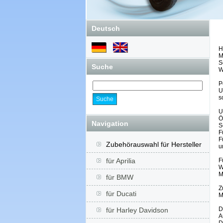
Deutsch
H
M
S
Suche
W
P
U
s
U
Ö
Navigation
S
F
F
Zubehörauswahl für Hersteller
u
F
für Aprilia
W
M
für BMW
Z
für Ducati
M
D
für Harley Davidson
A