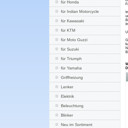
D
für Honda
F
für Indian Motorcycle
I
u
B
für Kawasaki
I
für KTM
U
für Moto Guzzi
G
k
N
für Suzuki
B
für Triumph
W
für Yamaha
D
Griffheizung
Lenker
Elektrik
Beleuchtung
Blinker
Neu im Sortiment