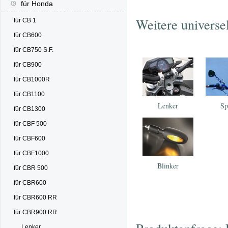
für Honda
Weitere universe
für CB 1
für CB600
für CB750 S.F.
für CB900
für CB1000R
für CB1100
Lenker
Sp
für CB1300
für CBF 500
für CBF600
für CBF1000
Blinker
für CBR 500
für CBR600
für CBR600 RR
für CBR900 RR
Lenker