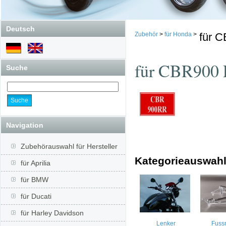
Deutsch
Zubehör
>
für Honda
>
für 
für CBR900
Suche
Navigation
Zubehörauswahl für Hersteller
Kategorieauswah
für Aprilia
für BMW
für Ducati
für Harley Davidson
Lenker
Fuss