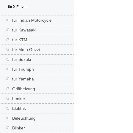
für X Eleven
für Indian Motorcycle
für Kawasaki
für KTM
für Moto Guzzi
für Suzuki
für Triumph
für Yamaha
Griffheizung
Lenker
Elektrik
Beleuchtung
Blinker