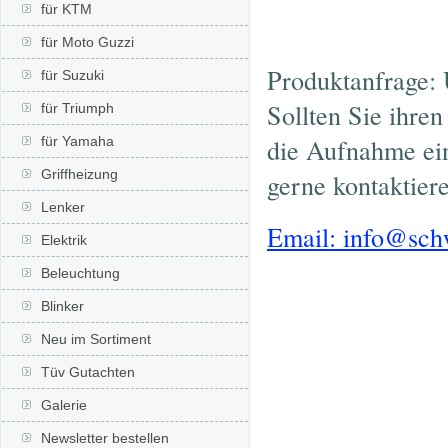
für KTM
für Moto Guzzi
Produktanfrage: 
für Suzuki
Sollten Sie ihre
für Triumph
die Aufnahme ein
für Yamaha
Griffheizung
gerne kontaktier
Lenker
Email: info@sc
Elektrik
Beleuchtung
Blinker
Neu im Sortiment
Tüv Gutachten
Galerie
Newsletter bestellen