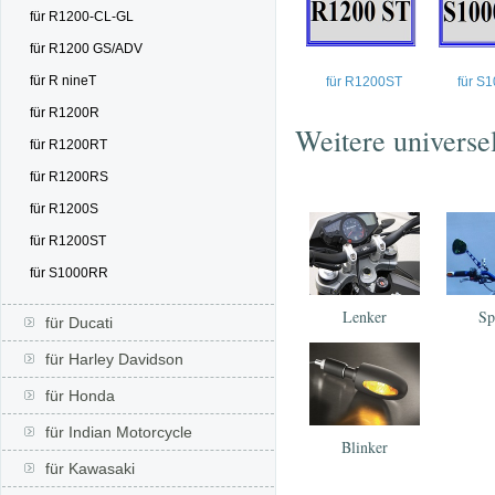
für R1200-CL-GL
für R1200 GS/ADV
für R nineT
für R1200ST
für S
für R1200R
Weitere universe
für R1200RT
für R1200RS
für R1200S
für R1200ST
für S1000RR
Lenker
Sp
für Ducati
für Harley Davidson
für Honda
für Indian Motorcycle
Blinker
für Kawasaki