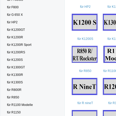
für HP2
für K
für F800
für G 650 X
für HP2
für K1200GT
für K1200R
für K1200S
für K
für K1200R Sport
für K1200RS
für K1200S
für K1300GT
für R850
für R110
für K1300R
für K1300S
für R800R
für R850
für R nineT
für 
für R1100 Modelle
für R1150