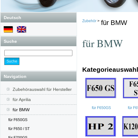
Deutsch
Zubehör
>
für BMW
für BMW
Suche
Kategorieauswah
Navigation
Zubehörauswahl für Hersteller
für Aprilia
für F650GS
für F6
für BMW
für F650GS
für F650 / ST
für F700GS